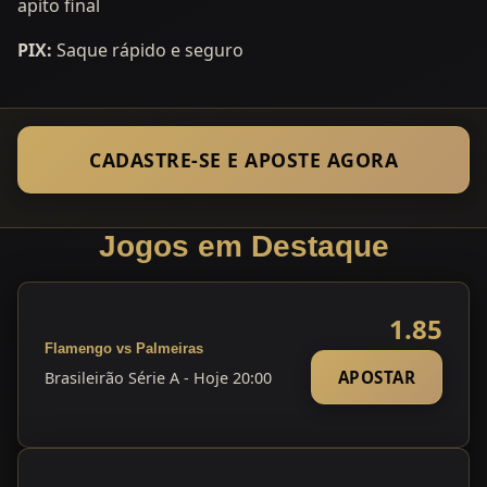
apito final
PIX:
Saque rápido e seguro
CADASTRE-SE E APOSTE AGORA
Jogos em Destaque
1.85
Flamengo vs Palmeiras
APOSTAR
Brasileirão Série A - Hoje 20:00