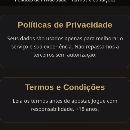
Políticas de Privacidade
Seus dados são usados apenas para melhorar o
serviço e sua experiência. Não repassamos a
terceiros sem autorização.
Termos e Condições
Leia os termos antes de apostar. Jogue com
responsabilidade. +18 anos.